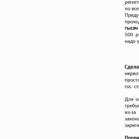
регис
по вс
Пред
прохо
тысяч
500 р
надо 
Сдел
нерво
прост
гос. с
Для о
требу
из-за
зако
зарег
Пропи