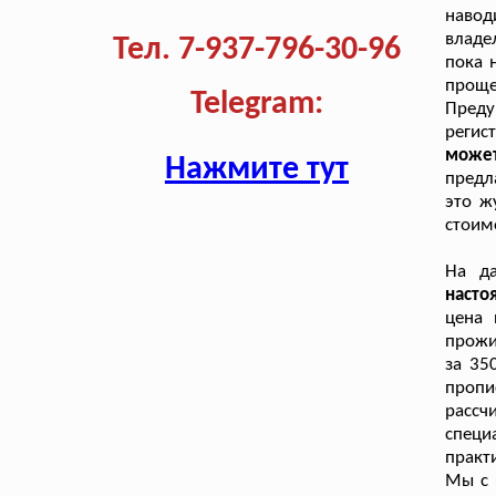
навод
владе
Тел. 7-937-796-30-96
пока 
проще
Telegram:
Пред
регис
может
Нажмите тут
предл
это ж
стоим
На д
насто
цена 
прожи
за 35
проп
рассч
специ
практ
Мы с 