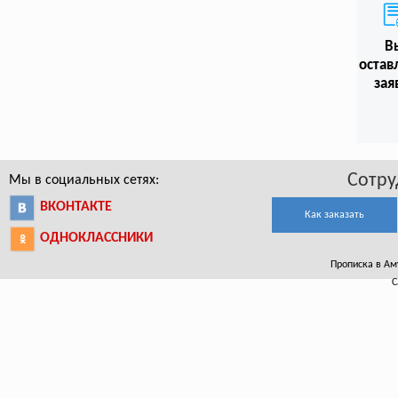
В
остав
зая
Сотру
Мы в социальных сетях:
ВКОНТАКТЕ
Как заказать
ОДНОКЛАССНИКИ
Прописка в Аму
С