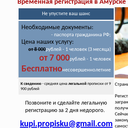
Временная регистрация в Амурске
Не упустите ваш шанс
Необходимые документы:
- паспорта гражданина РФ;
Цена наших услугу:
от 8 000
рублей - 1 человек (3 месяца)
от 7 000
рублей - 1 человек
Бесплатно
несовершеннолетние
К сведению
- средняя цена
легальной
прописки от 9
Стран
900 рублей
Реги
загр
Позвоните и сделайте легальную
получ
регистрацию за 2 дня недорого.
Сейча
закон
kupi.propisku@gmail.com
самос